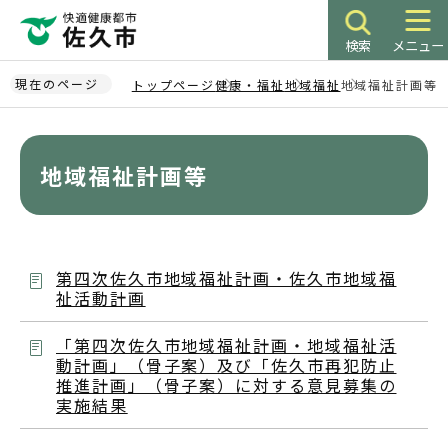
こ
の
検索
メニュー
ペ
ー
現在のページ
トップページ
健康・福祉
地域福祉
地域福祉計画等
ジ
本
の
文
先
こ
地域福祉計画等
頭
こ
で
か
す
ら
第四次佐久市地域福祉計画・佐久市地域福
祉活動計画
「第四次佐久市地域福祉計画・地域福祉活
動計画」（骨子案）及び「佐久市再犯防止
推進計画」（骨子案）に対する意見募集の
実施結果