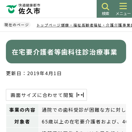
こ
の
検索
メニュー
ペ
ー
現在のページ
トップページ
健康・福祉
高齢者福祉・介護
介護事業
ジ
本
の
文
先
こ
在宅要介護者等歯科往診治療事業
頭
こ
で
か
す
ら
更新日：2019年4月1日
画面サイズに合わせて閲覧
事業の内容
通院での歯科受診が困難な方に対して
対象者
65歳以上の在宅要介護者および、4