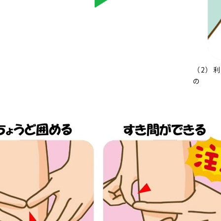
（2）
の 