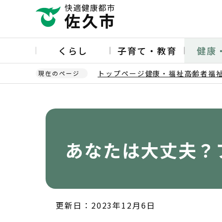
こ
の
ペ
ー
くらし
子育て・教育
健康
ジ
の
トップページ
健康・福祉
高齢者福
現在のページ
先
頭
本
で
文
す
こ
こ
か
あなたは大丈夫？
ら
更新日：2023年12月6日