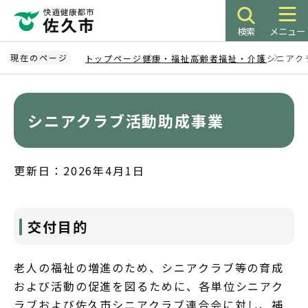
こ
の
検索
メニュー
ペ
ー
現在のページ
トップページ
健康・福祉
高齢者福祉・介護
シニアク
ジ
本
の
文
先
こ
シニアクラブ活動助成事業
頭
こ
で
か
す
ら
更新日：2026年4月1日
交付目的
老人の福祉の増進のため、シニアクラブ等の育成
および活動の促進を図るために、各単位シニアク
ラブおよび佐久市シニアクラブ連合会に対し、補