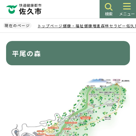
こ
の
検索
メニュー
ペ
ー
現在のページ
トップページ
健康・福祉
健康増進
森林セラピー
佐久
ジ
本
の
文
先
こ
平尾の森
頭
こ
で
か
す
ら