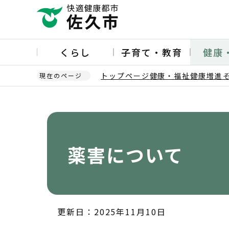
こ
の
ペ
ー
くらし
子育て・教育
健康
ジ
の
トップページ
健康・福祉
健康増進
現在のページ
先
頭
本
で
文
す
こ
こ
か
薬害について
ら
更新日：2025年11月10日