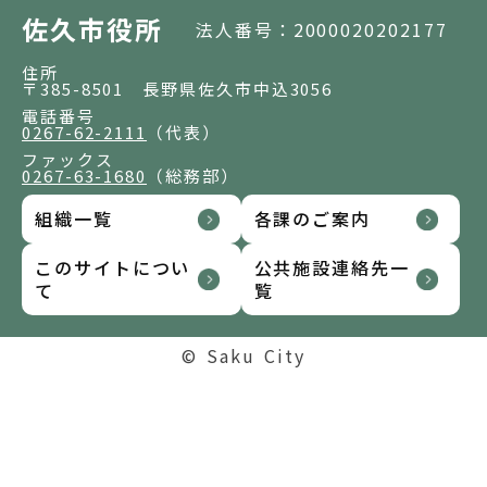
佐久市役所
法人番号：2000020202177
住所
〒385-8501 長野県佐久市中込3056
電話番号
0267-62-2111
（代表）
ファックス
0267-63-1680
（総務部）
組織一覧
各課のご案内
このサイトについ
公共施設連絡先一
て
覧
© Saku City