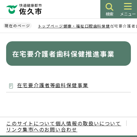
こ
の
検索
メニュー
ペ
ー
現在のページ
トップページ
健康・福祉
口腔歯科保健
在宅要介護者
ジ
本
の
文
先
こ
在宅要介護者歯科保健推進事業
頭
こ
で
か
す
ら
在宅要介護者等歯科保健事業
このサイトについて
個人情報の取扱いについて
リンク集
市へのお問い合わせ