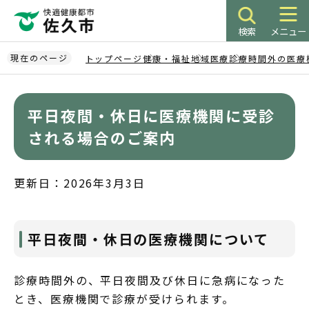
こ
の
検索
メニュー
ペ
ー
現在のページ
トップページ
健康・福祉
地域医療
診療時間外の医療
ジ
本
の
文
先
平日夜間・休日に医療機関に受診
こ
頭
こ
される場合のご案内
で
か
す
ら
更新日：2026年3月3日
平日夜間・休日の医療機関について
診療時間外の、平日夜間及び休日に急病になった
とき、医療機関で診療が受けられます。