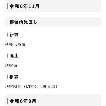
令和6年11月
停留所見直し
新設
秋桜治療院
廃止
駒寄南
移設
駒寄団地（駒寄公会場入口）
令和6年9月