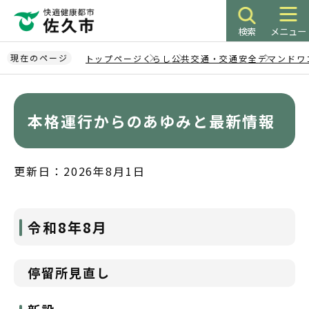
こ
の
検索
メニュー
ペ
ー
現在のページ
トップページ
くらし
公共交通・交通安全
デマンドワ
ジ
本
の
文
先
こ
本格運行からのあゆみと最新情報
頭
こ
で
か
す
ら
更新日：2026年8月1日
令和8年8月
停留所見直し