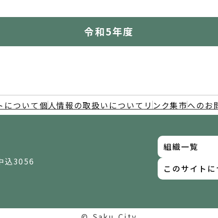
令和5年度
トについて
個人情報の取扱いについて
リンク集
市へのお
組織一覧
中込3056
このサイトに
© Saku City