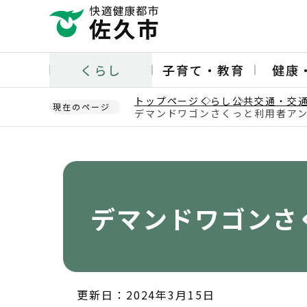
こ
の
ペ
ー
くらし
子育て・教育
健康
ジ
の
トップページ
くらし
公共交通・交
先
現在のページ
デマンドワゴンさくっと利用者ア
頭
本
で
文
す
こ
こ
か
デマンドワゴンさ
ら
更新日：2024年3月15日