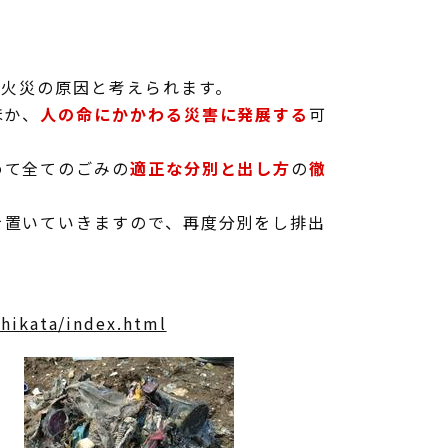
、火災の原因と考えられます。
ほか、
人の命にかかわる災害に発展する
可
めて全てのごみの
適正な分別と出し方
の
徹
を置いていきますので、再度分別をし排出
hikata/index.html