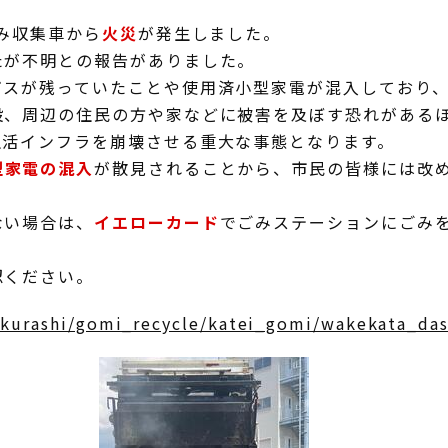
ごみ収集車から
火災
が発生しました。
たが不明との報告がありました。
ガスが残っていたことや使用済小型家電が混入しており
設、周辺の住民の方や家などに被害を及ぼす恐れがある
生活インフラを崩壊させる重大な事態となります。
型家電の混入
が散見されることから、市民の皆様には改
ない場合は、
イエローカード
でごみステーションにごみ
認ください。
p/kurashi/gomi_recycle/katei_gomi/wakekata_das