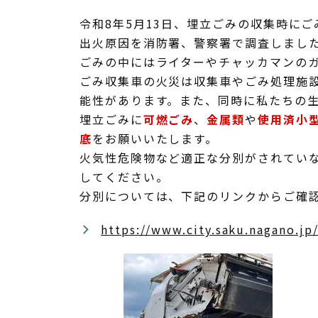
令和8年5月13日、埋立ごみの収集時に
出火原因を消防署、警察署で調査しまし
ごみの中にはライターやチャッカマンの
ごみ収集車の火災は収集車やごみ処理施
能性があります。また、同時に私たちの
埋立ごみに
可燃ごみ
、
金属類
や
使用済小
底
をお願いいたします。
火気性危険物など適正な分別がされてい
してください。
分別については、下記のリンクからご確
https://www.city.saku.nagano.j