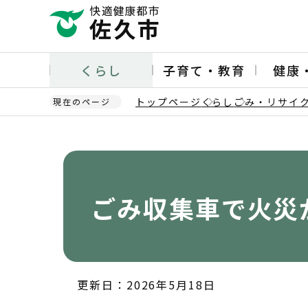
こ
の
ペ
ー
くらし
子育て・教育
健康
ジ
の
トップページ
くらし
ごみ・リサイ
現在のページ
先
頭
本
で
文
す
こ
こ
か
ごみ収集車で火災
ら
更新日：2026年5月18日