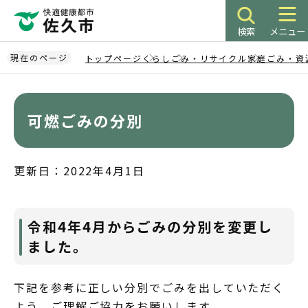
こ
の
検索
メニュー
ペ
ー
現在のページ
トップページ
くらし
ごみ・リサイクル
家庭ごみ・資
ジ
本
の
文
先
こ
可燃ごみの分別
頭
こ
で
か
す
ら
更新日：2022年4月1日
令和4年4月からごみの分別を変更し
ました。
下記を参考に正しい分別でごみを出していただく
よう、ご理解ご協力をお願いします。