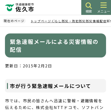
こ
の
検索
メニュー
ペ
ー
現在のページ
トップページ
くらし
防災・防犯
防災
防災情報配信
緊
ジ
本
の
文
先
緊急速報メールによる災害情報の
こ
頭
こ
配信
で
か
す
ら
更新日：2015年2月2日
市が行う緊急速報メールについて
市では、市民の皆さんへ迅速に警報・避難情報を
伝えるために、株式会社NTTドコモ、ソフトバン