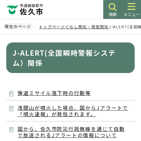
こ
の
検索
メニュー
ペ
ー
現在のページ
トップページ
くらし
防災・防犯
防災
J-ALERT(
ジ
本
の
文
先
J-ALERT(全国瞬時警報システ
こ
頭
こ
ム）関係
で
か
す
ら
弾道ミサイル落下時の行動等
浅間山が噴火した場合、国からJアラートで
「噴火速報」が発信されます。
国から、佐久市防災行政無線を通じて自動
で放送されるJアラートの情報について