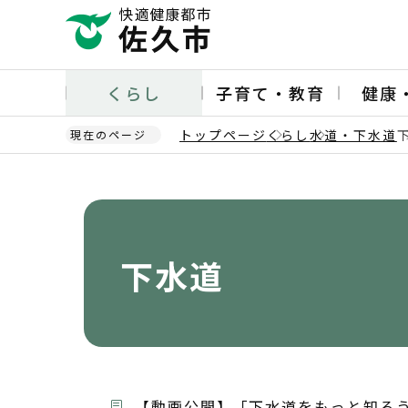
こ
の
ペ
ー
くらし
子育て・教育
健康
ジ
の
トップページ
くらし
水道・下水道
現在のページ
先
頭
本
で
文
す
こ
こ
か
下水道
ら
【動画公開】「下水道をもっと知ろ