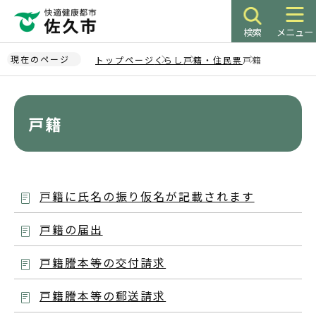
こ
の
検索
メニュー
ペ
ー
現在のページ
トップページ
くらし
戸籍・住民票
戸籍
ジ
本
の
文
先
こ
戸籍
頭
こ
で
か
す
ら
戸籍に氏名の振り仮名が記載されます
戸籍の届出
戸籍謄本等の交付請求
戸籍謄本等の郵送請求