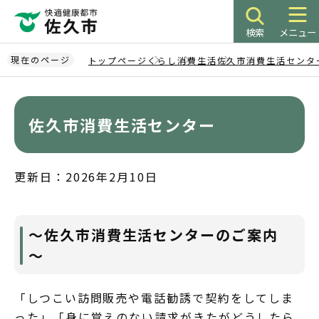
こ
の
検索
メニュー
ペ
ー
現在のページ
トップページ
くらし
消費生活
佐久市消費生活センタ
ジ
本
の
文
先
こ
佐久市消費生活センター
頭
こ
で
か
す
ら
更新日：2026年2月10日
～佐久市消費生活センターのご案内
～
「しつこい訪問販売や電話勧誘で契約をしてしま
った」「身に覚えのない請求がきたがどうしたら