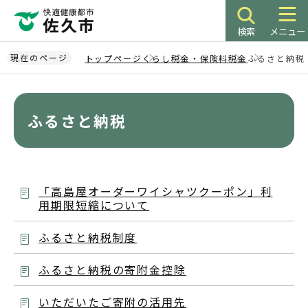
こ
の
検索
メニュー
ペ
ー
現在のページ
トップページ
くらし
税金・保険料
税金
ふるさと納税
ジ
本
の
文
先
こ
ふるさと納税
頭
こ
で
か
す
ら
「高島屋オーダーワイシャツクーポン」利
用期限短縮について
ふるさと納税制度
ふるさと納税の寄附金控除
いただいたご寄附の活用先