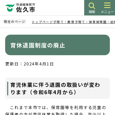
こ
の
検索
メニュー
ペ
ー
現在のページ
トップページ
子育て・教育
子育て・保育
保育園・幼
ジ
本
の
文
先
こ
育休退園制度の廃止
頭
こ
で
か
す
ら
更新日：2024年4月1日
育児休業に伴う退園の取扱いが変わ
ります（令和6年4月から）
これまで本市では、保育園等を利用する児童の
保護者の方が育児休業を取得した場合、年少以上