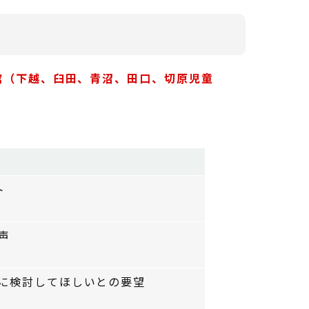
館（下越、臼田、青沼、田口、切原児童
ト
声
に検討してほしいとの要望