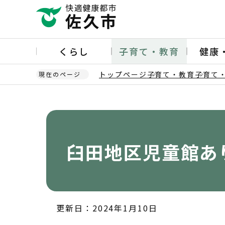
こ
の
ペ
ー
くらし
子育て・教育
健康
ジ
の
トップページ
子育て・教育
子育て
現在のページ
先
頭
本
で
文
す
こ
こ
か
臼田地区児童館あ
ら
更新日：2024年1月10日