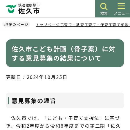
こ
の
検索
メニュー
ペ
ー
現在のページ
トップページ
子育て・教育
子育て・保育
子育て相談
ジ
本
の
文
先
佐久市こども計画（骨子案）に対
こ
頭
こ
する意見募集の結果について
で
か
す
ら
更新日：2024年10月25日
意見募集の趣旨
佐久市では、「こども・子育て支援法」に基づ
き、令和2年度から令和6年度までの第二期「佐久