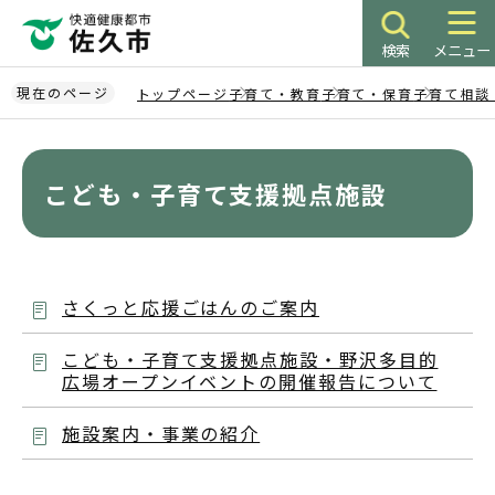
こ
の
検索
メニュー
ペ
ー
現在のページ
トップページ
子育て・教育
子育て・保育
子育て相談
ジ
本
の
文
先
こ
こども・子育て支援拠点施設
頭
こ
で
か
す
ら
さくっと応援ごはんのご案内
こども・子育て支援拠点施設・野沢多目的
広場オープンイベントの開催報告について
施設案内・事業の紹介