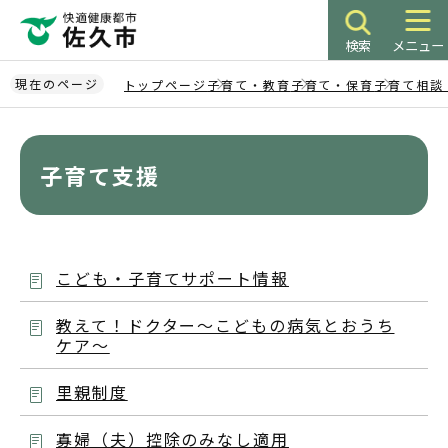
こ
の
検索
メニュー
ペ
ー
現在のページ
トップページ
子育て・教育
子育て・保育
子育て相談
ジ
本
の
文
先
こ
子育て支援
頭
こ
で
か
す
ら
こども・子育てサポート情報
教えて！ドクター～こどもの病気とおうち
ケア～
里親制度
寡婦（夫）控除のみなし適用