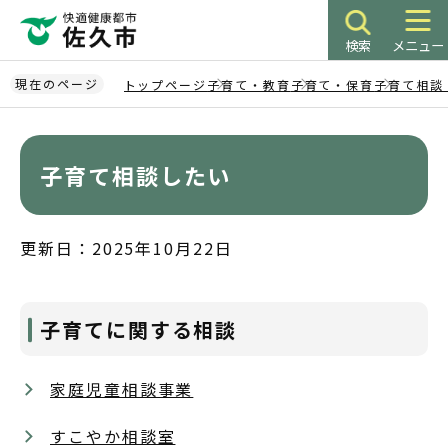
こ
の
検索
メニュー
ペ
ー
現在のページ
トップページ
子育て・教育
子育て・保育
子育て相談
ジ
本
の
文
先
こ
子育て相談したい
頭
こ
で
か
す
ら
更新日：2025年10月22日
子育てに関する相談
家庭児童相談事業
すこやか相談室