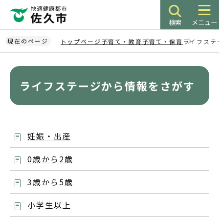
こ
の
検索
メニュー
ペ
ー
現在のページ
トップページ
子育て・教育
子育て・保育
ライフステ
ジ
本
の
文
先
こ
ライフステージから情報をさがす
頭
こ
で
か
す
ら
妊娠・出産
0歳から2歳
3歳から5歳
小学生以上