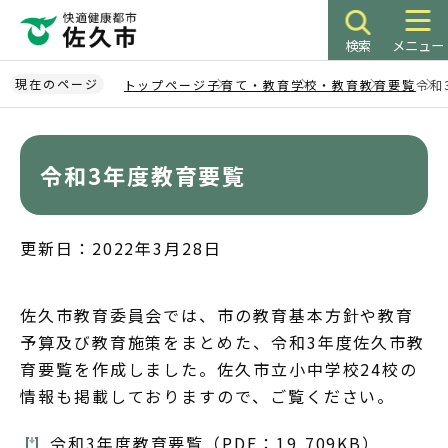
こ
の
検索
メニュー
ペ
ー
現在のページ
トップページ
子育て・教育
学校・教育
教育要覧
令和
ジ
本
の
文
先
こ
令和3年度教育要覧
頭
こ
で
か
す
ら
更新日：2022年3月28日
佐久市教育委員会では、市の教育基本方針や教育
予算及び教育施策をまとめた、令和3年度佐久市教
育要覧を作成しました。佐久市立小中学校24校の
情報も掲載しておりますので、ご覧ください。
令和3年度教育要覧（PDF：19,709KB）