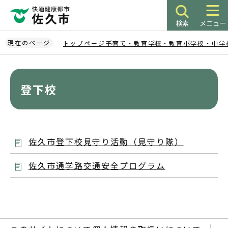
こ
の
検索
メニュー
ペ
ー
現在のページ
トップページ
子育て・教育
学校・教育
小学校・中学
ジ
本
の
文
先
こ
登下校
頭
こ
で
か
す
ら
佐久市登下校見守り活動（見守り隊）
佐久市通学路交通安全プログラム