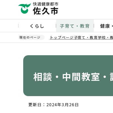
こ
の
ペ
ー
くらし
子育て・教育
健康
ジ
の
トップページ
子育て・教育
学校・
現在のページ
先
頭
本
で
文
す
こ
こ
か
相談・中間教室・
ら
更新日：2024年3月26日