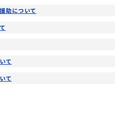
援助について
て
いて
いて