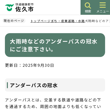
こ
の
検索
メニュー
ペ
ー
現在のページ
トップページ
まち・産業
道路・水路
大雨時などのア
ジ
本
の
文
先
大雨時などのアンダーパスの冠水
こ
頭
こ
にご注意下さい。
で
か
す
ら
更新日：2025年9月30日
アンダーパスの冠水
アンダーパスとは、交差する鉄道や道路などの下
を通過するため、周囲の地面よりも低くなってい