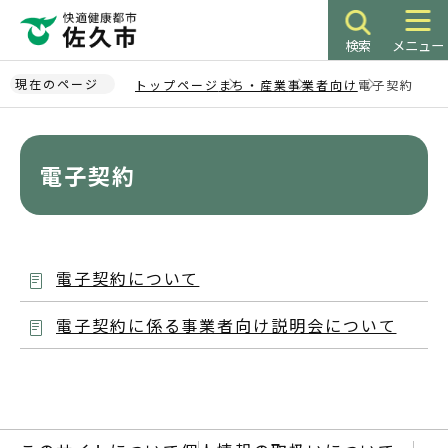
こ
の
検索
メニュー
ペ
ー
現在のページ
トップページ
まち・産業
事業者向け
電子契約
ジ
本
の
文
先
こ
電子契約
頭
こ
で
か
す
ら
電子契約について
電子契約に係る事業者向け説明会について