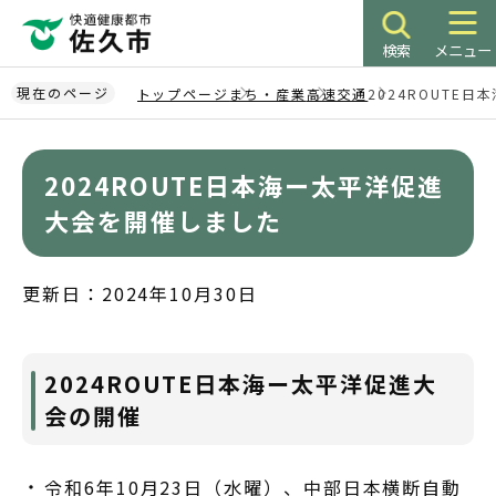
こ
の
検索
メニュー
ペ
ー
現在のページ
トップページ
まち・産業
高速交通
2024ROUTE
ジ
本
の
文
先
2024ROUTE日本海ー太平洋促進
こ
頭
こ
大会を開催しました
で
か
す
ら
更新日：2024年10月30日
2024ROUTE日本海ー太平洋促進大
会の開催
令和6年10月23日（水曜）、中部日本横断自動