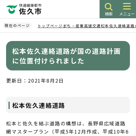
こ
の
検索
メニュー
ペ
ー
現在のページ
トップページ
まち・産業
高速交通
松本佐久連絡道路
ジ
本
の
文
先
松本佐久連絡道路が国の道路計画
こ
頭
こ
に位置付けられました
で
か
す
ら
更新日：2021年8月2日
松本佐久連絡道路
松本と佐久を結ぶ道路の構想は、長野県広域道路
網マスタープラン（平成5年12月作成、平成10年6