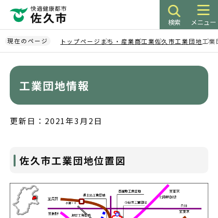
こ
の
検索
メニュー
ペ
ー
現在のページ
トップページ
まち・産業
商工業
佐久市工業団地
工業
ジ
本
の
文
先
こ
工業団地情報
頭
こ
で
か
す
ら
更新日：2021年3月2日
佐久市工業団地位置図