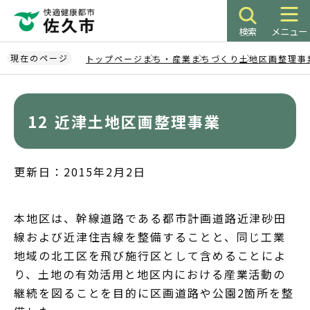
こ
の
検索
メニュー
ペ
ー
現在のページ
トップページ
まち・産業
まちづくり
土地区画整理事
ジ
本
の
文
先
こ
12 近津土地区画整理事業
頭
こ
で
か
す
ら
更新日：2015年2月2日
本地区は、幹線道路である都市計画道路近津砂田
線および近津住吉線を整備することと、同じ工業
地域の北工区を飛び施行区として含めることによ
り、土地の有効活用と地区内における産業活動の
継続を図ることを目的に区画道路や公園2箇所を整