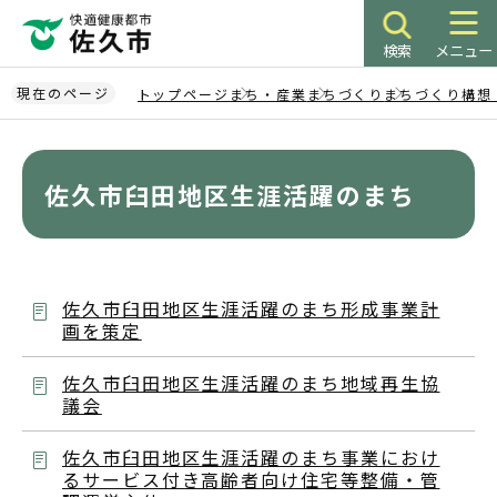
こ
の
検索
メニュー
ペ
ー
現在のページ
トップページ
まち・産業
まちづくり
まちづくり構想
ジ
本
の
文
先
こ
佐久市臼田地区生涯活躍のまち
頭
こ
で
か
す
ら
佐久市臼田地区生涯活躍のまち形成事業計
画を策定
佐久市臼田地区生涯活躍のまち地域再生協
議会
佐久市臼田地区生涯活躍のまち事業におけ
るサービス付き高齢者向け住宅等整備・管