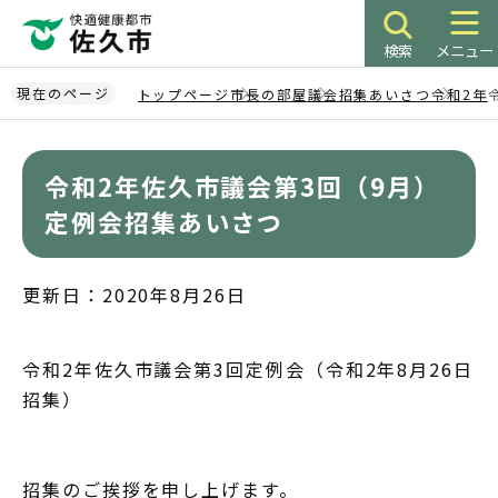
こ
の
検索
メニュー
ペ
ー
現在のページ
トップページ
市長の部屋
議会招集あいさつ
令和2年
ジ
本
の
文
先
令和2年佐久市議会第3回（9月）
こ
頭
こ
定例会招集あいさつ
で
か
す
ら
更新日：2020年8月26日
令和2年佐久市議会第3回定例会（令和2年8月26日
招集）
招集のご挨拶を申し上げます。