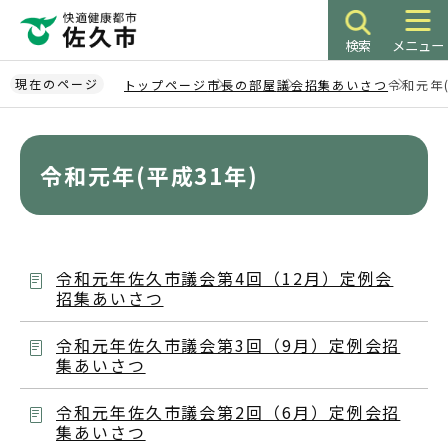
こ
の
検索
メニュー
ペ
ー
現在のページ
トップページ
市長の部屋
議会招集あいさつ
令和元年(
ジ
本
の
文
先
こ
令和元年(平成31年)
頭
こ
で
か
す
ら
令和元年佐久市議会第4回（12月）定例会
招集あいさつ
令和元年佐久市議会第3回（9月）定例会招
集あいさつ
令和元年佐久市議会第2回（6月）定例会招
集あいさつ