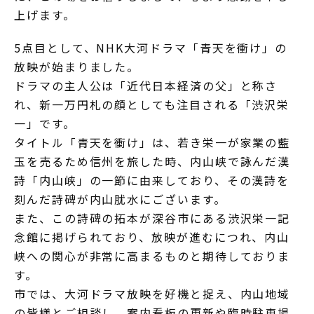
上げます。
5点目として、NHK大河ドラマ「青天を衝け」の
放映が始まりました。
ドラマの主人公は「近代日本経済の父」と称さ
れ、新一万円札の顔としても注目される「渋沢栄
一」です。
タイトル「青天を衝け」は、若き栄一が家業の藍
玉を売るため信州を旅した時、内山峡で詠んだ漢
詩「内山峡」の一節に由来しており、その漢詩を
刻んだ詩碑が内山肬水にございます。
また、この詩碑の拓本が深谷市にある渋沢栄一記
念館に掲げられており、放映が進むにつれ、内山
峡への関心が非常に高まるものと期待しておりま
す。
市では、大河ドラマ放映を好機と捉え、内山地域
の皆様とご相談し、案内看板の更新や臨時駐車場