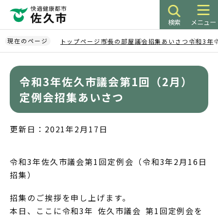
こ
の
検索
メニュー
ペ
ー
現在のページ
トップページ
市長の部屋
議会招集あいさつ
令和3年
ジ
本
の
文
先
令和3年佐久市議会第1回（2月）
こ
頭
こ
定例会招集あいさつ
で
か
す
ら
更新日：2021年2月17日
令和3年佐久市議会第1回定例会（令和3年2月16日
招集）
招集のご挨拶を申し上げます。
本日、ここに令和3年 佐久市議会 第1回定例会を