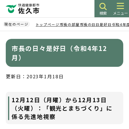
こ
の
検索
メニュー
ペ
ー
現在のページ
トップページ
市長の部屋
市長の日日是好日
令和4年
ジ
本
の
文
先
市長の日々是好日（令和4年12
こ
頭
こ
月）
で
か
す
ら
更新日：2023年1月18日
12月12日（月曜）から12月13日
（火曜）：「観光とまちづくり」に
係る先進地視察