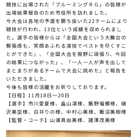
競技に出場された「ブルーミングＲＧ」の皆様が
出場結果報告のため市役所を訪れました。
今大会は各地の予選を勝ち抜いた22チームにより
競技が行われ、13位という成績を収められまし
た。選手の皆様からは「全国大会という大舞台の
緊張感も、笑顔あふれる演技でベストを尽くすこ
とができた」、「全国大会を視野に頑張り、今回
の結果につながった」、「一人一人が声を出して
まとまりがあるチームで大会に挑めた」と報告を
いただきました。
今後も皆様の活躍をお祈りしております。
【日程】11月18日～20日
【選手】市川愛夏様、畠山凛様、飯野瑠梛様、樋
沢美空様、白井りの様、中村心美様、飯沼美樹様
【監督・コーチ】山浦真由美様、諸澤茂美様