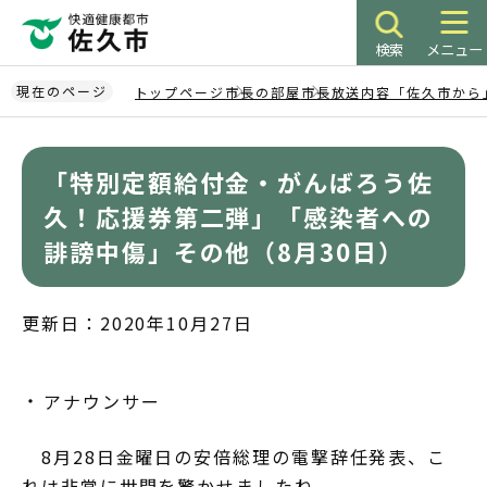
こ
の
検索
メニュー
ペ
ー
現在のページ
トップページ
市長の部屋
市長放送内容「佐久市から
ジ
本
の
文
先
「特別定額給付金・がんばろう佐
こ
頭
こ
久！応援券第二弾」「感染者への
で
か
誹謗中傷」その他（8月30日）
す
ら
更新日：2020年10月27日
アナウンサー
8月28日金曜日の安倍総理の電撃辞任発表、こ
れは非常に世間を驚かせましたね。