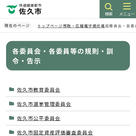
こ
の
検索
メニュー
ペ
ー
現在のページ
トップページ
市政・広報
電子掲示場
各委員会・各委
ジ
本
の
文
先
各委員会・各委員等の規則・訓
こ
頭
こ
令・告示
で
か
す
ら
佐久市教育委員会
佐久市選挙管理委員会
佐久市公平委員会
佐久市固定資産評価審査委員会