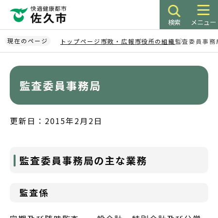
こ
の
検索
メニュー
ペ
ー
現在のページ
トップページ
市政・広報
市役所の組織
監査委員事務
ジ
本
の
文
先
こ
監査委員事務局
頭
こ
で
か
す
ら
更新日：2015年2月2日
監査委員事務局の主な業務
監査係