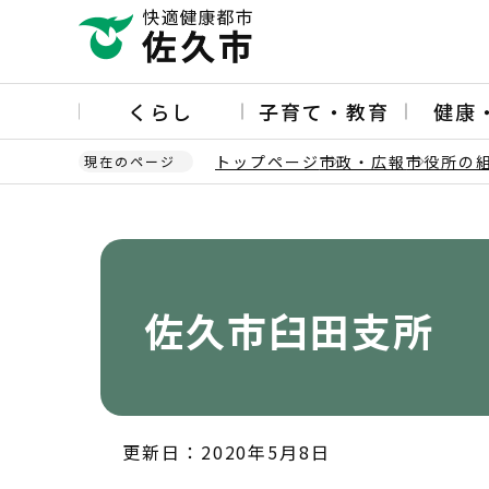
こ
の
ペ
ー
くらし
子育て・教育
健康
ジ
の
トップページ
市政・広報
市役所の
現在のページ
先
頭
本
で
文
す
こ
こ
か
佐久市臼田支所
ら
更新日：2020年5月8日