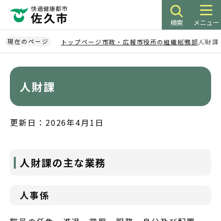
こ
の
検索
メニュー
ペ
ー
現在のページ
トップページ
市政・広報
市役所の組織
総務部
人財課
ジ
本
の
文
先
こ
人財課
頭
こ
で
か
す
ら
更新日：2026年4月1日
人財課の主な業務
人事係