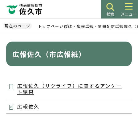
こ
の
検索
メニュー
ペ
ー
現在のページ
トップページ
市政・広報
広報・情報配信
広報佐久（
ジ
本
の
文
先
こ
広報佐久（市広報紙）
頭
こ
で
か
す
ら
広報佐久（サクライフ）に関するアンケー
ト結果
広報佐久