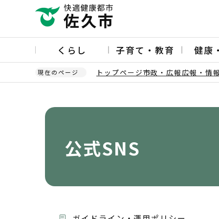
こ
の
ペ
ー
くらし
子育て・教育
健康
ジ
の
トップページ
市政・広報
広報・情
現在のページ
先
頭
本
で
文
す
こ
こ
か
公式SNS
ら
ガイドライン・運用ポリシー