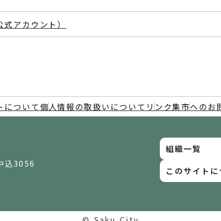
E公式アカウント）
トについて
個人情報の取扱いについて
リンク集
市へのお
組織一覧
中込3056
このサイトに
© Saku City