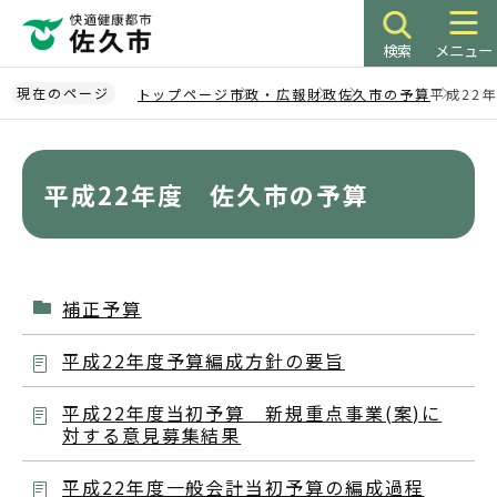
こ
の
検索
メニュー
ペ
ー
現在のページ
トップページ
市政・広報
財政
佐久市の予算
平成22
ジ
本
の
文
先
こ
平成22年度 佐久市の予算
頭
こ
で
か
す
ら
補正予算
平成22年度予算編成方針の要旨
平成22年度当初予算 新規重点事業(案)に
対する意見募集結果
平成22年度一般会計当初予算の編成過程