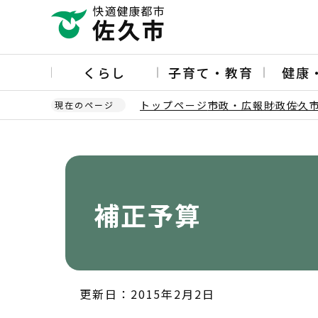
こ
の
ペ
ー
くらし
子育て・教育
健康
ジ
の
トップページ
市政・広報
財政
佐久
現在のページ
先
頭
本
で
文
す
こ
こ
か
補正予算
ら
更新日：2015年2月2日