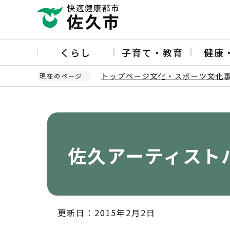
こ
の
ペ
ー
くらし
子育て・教育
健康
ジ
の
トップページ
文化・スポーツ
文化
現在のページ
先
頭
本
で
文
す
こ
こ
か
佐久アーティスト
ら
更新日：2015年2月2日