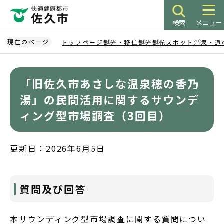
こ
の
検索
メニュー
ペ
ー
現在のページ
トップページ
観光・移住
観光
観光スポット
温泉・道
ジ
本
の
文
先
「旧佐久市あさしな温泉穂の香乃
こ
頭
こ
湯」の民間活用に関するサウンデ
で
か
ィング型市場調査（3回目）
す
ら
更新日：2026年6月5日
質問及び回答
本サウンディング型市場調査に関する質問につい