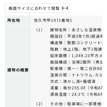
画面サイズに合わせて閲覧
所在地
佐久市甲1071番地1
（1）
建物名称：あさしな温泉穂の
開設日：平成5年7月(経過年数
構造等：鉄筋コンクリート造
階数：地上1階、地下1階建て
延床面積：1,049.23平方メ
施設構成：浴場2箇所（男女
駐車場：第一・第二合計80
建物の概要
温泉の質：ナトリウム-カル
方式：沸かし湯+循環湯
湯量：毎分255.0ℓ（令和6
源泉温度：24.3℃（令和6
（2）
その他：駐車場に一部賃借地